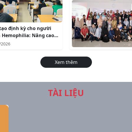
tạo định kỳ cho người
 Hemophilia: Nâng cao
quả điều trị từ việc ghi
/2026
 nhật ký điều trị
Xem thêm
TÀI LIỆU