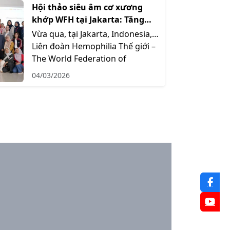
Hội thảo siêu âm cơ xương
khớp WFH tại Jakarta: Tăng
cường năng lực phát hiện và
Vừa qua, tại Jakarta, Indonesia,
điều trị chảy máu khớp trong
Liên đoàn Hemophilia Thế giới –
hemophilia
The World Federation of
Hemophil...
04/03/2026