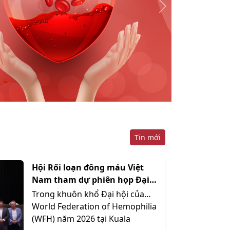
Tin mới
Hội Rối loạn đông máu Việt
Nam tham dự phiên họp Đại
Hội đồng WFH 2026 tại
Trong khuôn khổ Đại hội của
Malaysia
World Federation of Hemophilia
(WFH) năm 2026 tại Kuala