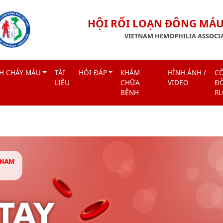
HỘI RỐI LOẠN ĐÔNG MÁU
VIETNAM HEMOPHILIA ASSOCI
H CHẢY MÁU
TÀI
HỎI ĐÁP
KHÁM
HÌNH ẢNH /
C
LIỆU
CHỮA
VIDEO
Đ
BỆNH
R