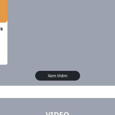
về
Xem thêm
VIDEO