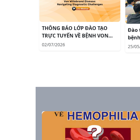
THÔNG BÁO LỚP ĐÀO TẠO
Đào 
TRỰC TUYẾN VỀ BỆNH VON
bệnh
WILLEBRAND CỦA AHAD-AP
02/07/2026
hiệu 
25/05
chép