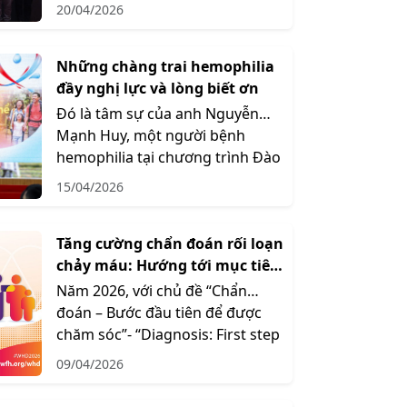
Lumpur, Malay...
20/04/2026
Những chàng trai hemophilia
đầy nghị lực và lòng biết ơn
Đó là tâm sự của anh Nguyễn
Mạnh Huy, một người bệnh
hemophilia tại chương trình Đào
tạo, tư vấn ...
15/04/2026
Tăng cường chẩn đoán rối loạn
chảy máu: Hướng tới mục tiêu
điều trị cho tất cả
Năm 2026, với chủ đề “Chẩn
đoán – Bước đầu tiên để được
chăm sóc”- “Diagnosis: First step
to care...
09/04/2026