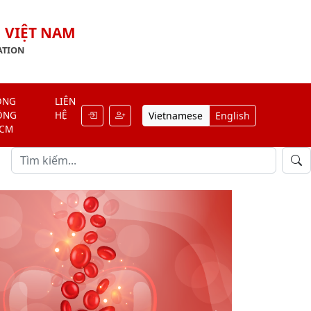
 VIỆT NAM
ATION
ỘNG
LIÊN
ỒNG
HỆ
Vietnamese
English
LCM