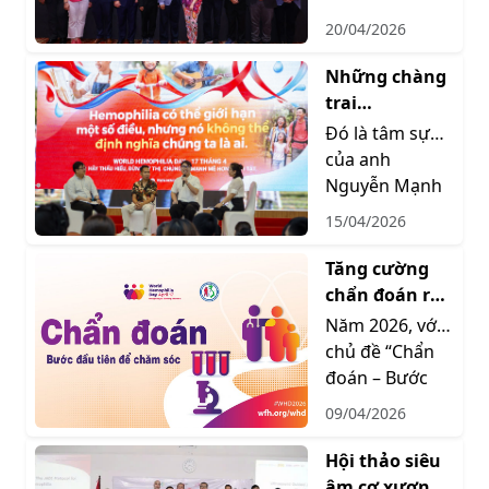
2026 tại
Federation of
20/04/2026
Malaysia
Hemophilia
(WFH) năm
Những chàng
2026 tại Kuala
trai
Lumpur,
hemophilia
Đó là tâm sự
Malay...
đầy nghị lực
của anh
và lòng biết
Nguyễn Mạnh
ơn
Huy, một người
15/04/2026
bệnh
hemophilia tại
Tăng cường
chương trình
chẩn đoán rối
Đào tạo, tư vấn
loạn chảy
Năm 2026, với
...
máu: Hướng
chủ đề “Chẩn
tới mục tiêu
đoán – Bước
điều trị cho
đầu tiên để
09/04/2026
tất cả
được chăm
sóc”-
Hội thảo siêu
“Diagnosis:
âm cơ xương