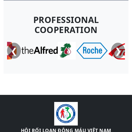
HỘI RỐI LOẠN ĐÔNG MÁU VIỆT NAM
Địa chỉ:
Phòng 326, Trung tâm Hemophilia, Viện Huyết học –
Truyền máu Trung ương,
Số 05, phố Phạm Văn Bạch, phường Cầu Giấy, Thành phố Hà
Nội.
Cơ quan thường trực:
Văn phòng Hội Rối loạn đông máu
Việt Nam
Điện thoại:
(024) 3 7821893 (ext. 561) |
Email:
quantrihemo@gmail.com
Website:
hemoviet.org.vn
Website được phát triển bởi
VNConference
© 2025