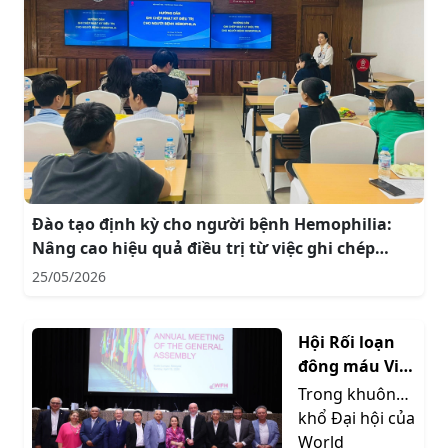
Đào tạo định kỳ cho người bệnh Hemophilia:
Nâng cao hiệu quả điều trị từ việc ghi chép
nhật ký điều trị
25/05/2026
Hội Rối loạn
đông máu Việt
Nam tham dự
Trong khuôn
phiên họp Đại
khổ Đại hội của
Hội đồng WFH
World